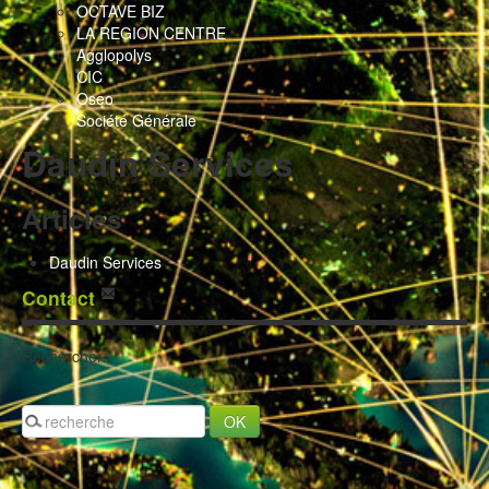
OCTAVE BIZ
LA REGION CENTRE
Agglopolys
CIC
Oseo
Société Générale
Daudin Services
Articles
Daudin Services
Contact
Rechercher :