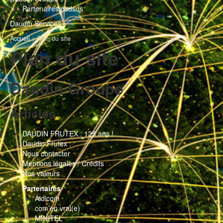
Partenaires dsdsds
Daudin Services >
Accueil
>
Plan du site
Plan du site
Daudin Groupe
Articles
DAUDIN FRUTEX : 125 ans !
Daudin Frutex :
Nous contacter
Mentions légales / Crédits
Nos valeurs
Partenaires
Aidicom
com’en vrai(e)
MINITEL